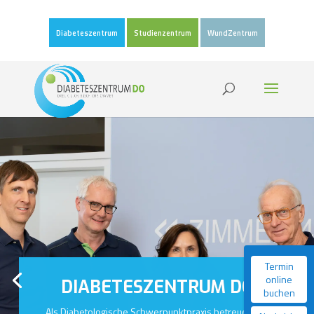
Diabeteszentrum
Studienzentrum
WundZentrum
Termin
online
DIABETESZENTRUM DO
buchen
Als Diabetologische Schwerpunktpraxis betreuen wir