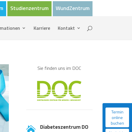
um
Studienzentrum
WundZentrum
rmationen
Karriere
Kontakt
Sie finden uns im DOC
Termin
online
buchen
Diabeteszentrum DO
