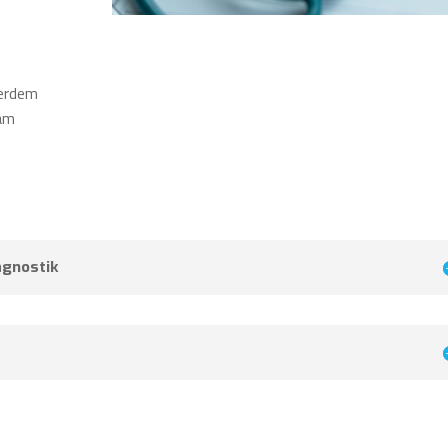
ßerdem
 am
agnostik