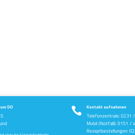
rum DO
Kontakt aufnehmen

45
Telefonzentrale: 0231 
und
Mobil (Notfall): 0151 /
Rezeptbestellungen: 0
rt über die Schmiedingstraße.