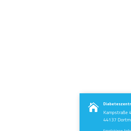
Diabeteszent

Kampstraße 
44137 Dortm
Empfohlene Anfah