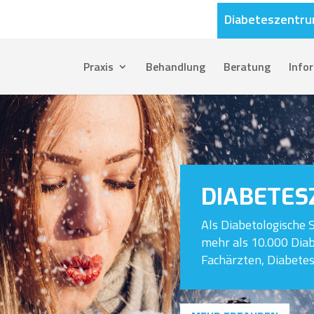
Diabeteszentr
Praxis
Behandlung
Beratung
Info
DIABETES
Als Diabetologische 
mehr als 10.000 Diab
Fachärzten, Diabetes