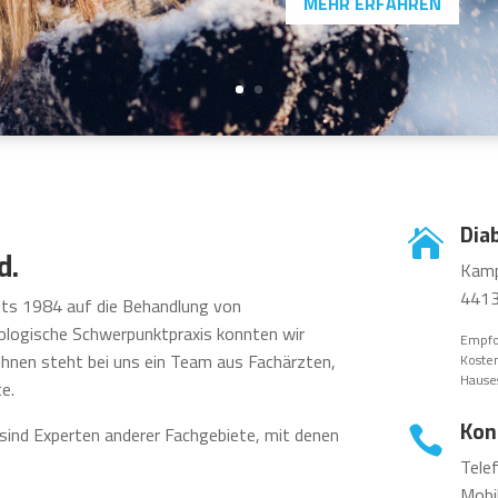
MEHR ERFAHREN
Dia

d.
Kamp
4413
ts 1984 auf die Behandlung von
tologische Schwerpunktpraxis konnten wir
Empfo
Ihnen steht bei uns ein Team aus Fachärzten,
Kosten
Hause
e.
Kon
ind Experten anderer Fachgebiete, mit denen

Tele
Mobi