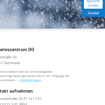
Nachricht
senden
beteszentrum DO
straße 45
7 Dortmund
hlene Anfahrt über die Schmiedingstraße.
pflichtige Parkmöglichkeiten sind in der Tiefgarage des
s vorhanden. →
Anfahrt & Parken
takt aufnehmen
fonzentrale: 0231 141 237
l: 0171 532 3955