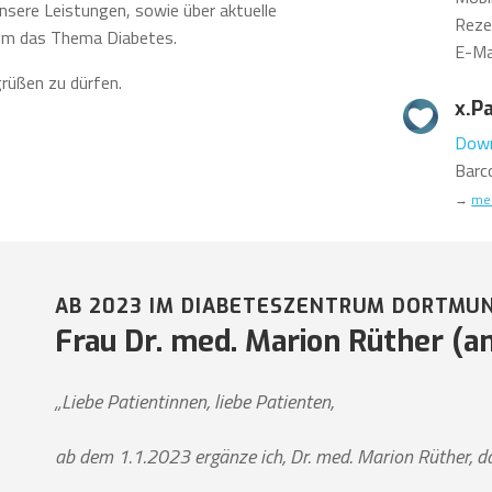
unsere Leistungen, sowie über aktuelle
Reze
 um das Thema Diabetes.
E-Ma
grüßen zu dürfen.
x.P
Down
Barc
→
meh
AB 2023 IM DIABETESZENTRUM DORTMU
Frau Dr. med. Marion Rüther (ang
„Liebe Patientinnen, liebe Patienten,
ab dem 1.1.2023 ergänze ich, Dr. med. Marion Rüther,