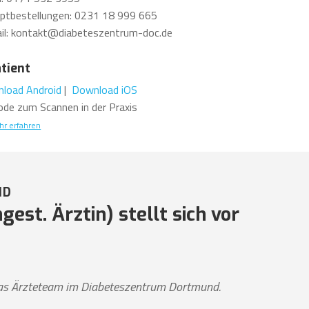
ptbestellungen: 0231 18 999 665
il: kontakt@diabeteszentrum-doc.de
atient
load Android
|
Download iOS
ode zum Scannen in der Praxis
r erfahren
ND
est. Ärztin) stellt sich vor
 das Ärzteteam im Diabeteszentrum Dortmund.