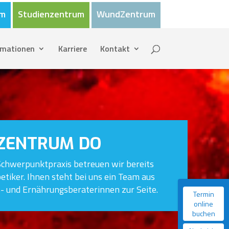
um
Studienzentrum
WundZentrum
rmationen
Karriere
Kontakt
ZENTRUM DO
Schwerpunktpraxis betreuen wir bereits
etiker. Ihnen steht bei uns ein Team aus
- und Ernährungsberaterinnen zur Seite.
Termin
online
buchen