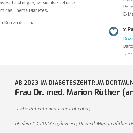
unsere Leistungen, sowie über aktuelle
Reze
 um das Thema Diabetes.
E-Ma
grüßen zu dürfen.
x.P
Down
Barc
→
meh
AB 2023 IM DIABETESZENTRUM DORTMU
Frau Dr. med. Marion Rüther (ang
„Liebe Patientinnen, liebe Patienten,
ab dem 1.1.2023 ergänze ich, Dr. med. Marion Rüther,