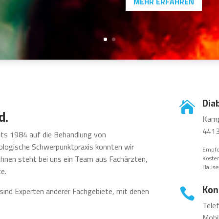
MEHR ERFAHREN
Dia

d.
Kamp
4413
ts 1984 auf die Behandlung von
tologische Schwerpunktpraxis konnten wir
Empfo
Ihnen steht bei uns ein Team aus Fachärzten,
Kosten
Hause
e.
Kon
ind Experten anderer Fachgebiete, mit denen

Tele
Mobi