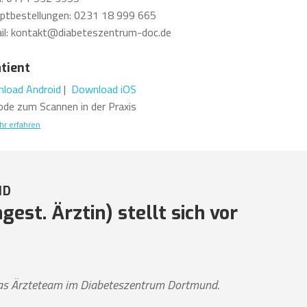
ptbestellungen: 0231 18 999 665
il: kontakt@diabeteszentrum-doc.de
atient
load Android
|
Download iOS
ode zum Scannen in der Praxis
r erfahren
ND
est. Ärztin) stellt sich vor
 das Ärzteteam im Diabeteszentrum Dortmund.