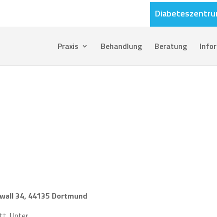
Diabeteszentr
Praxis
Behandlung
Beratung
Info
all 34, 44135 Dortmund
tt. Unter