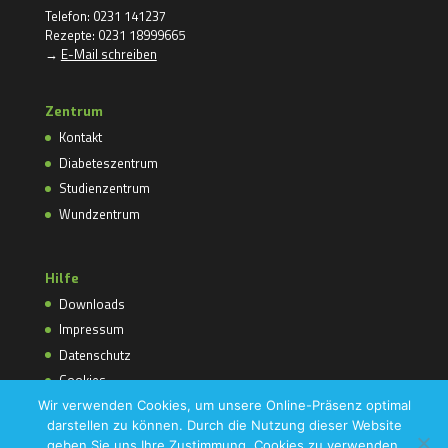
Telefon: 0231 141237
Rezepte: 0231 18999665
→
E-Mail schreiben
Zentrum
Kontakt
Diabeteszentrum
Studienzentrum
Wundzentrum
Hilfe
Downloads
Impressum
Datenschutz
Cookies
Wir verwenden Cookies, um unsere Online-Präsenz optimal
darstellen zu können. Durch die Nutzung dieser Website
geben Sie uns Ihre Zustimmung, Cookies zu verwenden.