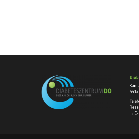
Dia
Kamp
4413
Tele
Reze
→
E-