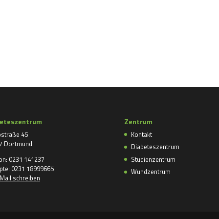
beteszentrum
Zentrum
straße 45
Kontakt
7 Dortmund
Diabeteszentrum
fon: 0231 141237
Studienzentrum
pte: 0231 18999665
Wundzentrum
Mail schreiben