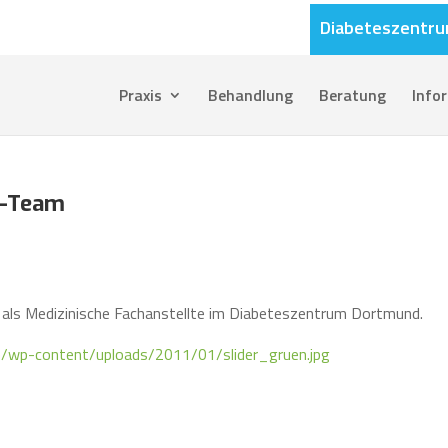
Diabeteszentr
Praxis
Behandlung
Beratung
Info
s-Team
s als Medizinische Fachanstellte im Diabeteszentrum Dortmund.
e/wp-content/uploads/2011/01/slider_gruen.jpg