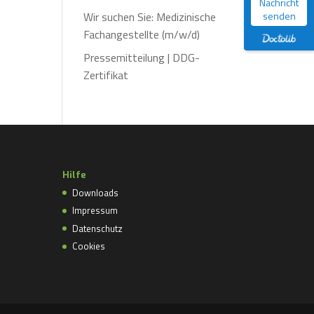
Nachricht
Wir suchen Sie: Medizinische
senden
Fachangestellte (m/w/d)
Pressemitteilung | DDG-
Zertifikat
Hilfe
Downloads
Impressum
Datenschutz
Cookies