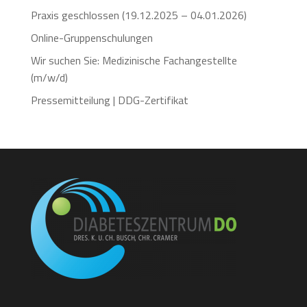
Praxis geschlossen (19.12.2025 – 04.01.2026)
Online-Gruppenschulungen
Wir suchen Sie: Medizinische Fachangestellte
(m/w/d)
Pressemitteilung | DDG-Zertifikat