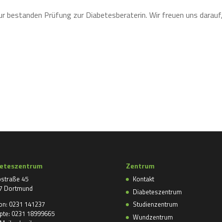
r bestanden Prüfung zur Diabetesberaterin. Wir freuen uns darauf
beteszentrum
Zentrum
straße 45
Kontakt
7 Dortmund
Diabeteszentrum
fon: 0231 141237
Studienzentrum
pte: 0231 18999665
Wundzentrum