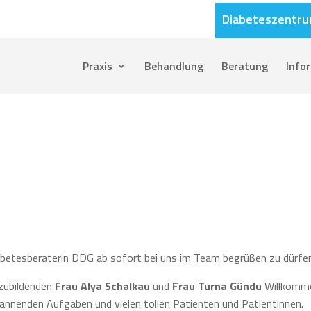
Diabeteszentr
Praxis
Behandlung
Beratung
Info
abetesberaterin DDG ab sofort bei uns im Team begrüßen zu dürfe
szubildenden
Frau Alya Schalkau
und
Frau Turna Gündu
Willkomm
spannenden Aufgaben und vielen tollen Patienten und Patientinnen.