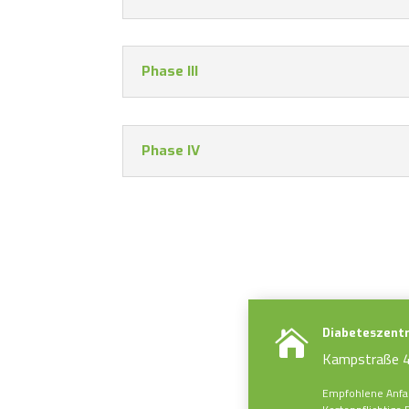
Phase III
Phase IV
Diabeteszent

Kampstraße 4
Empfohlene Anfah