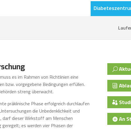
Diabeteszentr
Laufe
rschung
Aktu
muss es im Rahmen von Richtlinien eine
fen bzw. vorgegebene Bedingungen erfüllen.
Ablau
 Behörden streng überwacht.
Stud
te präklinische Phase erfolgreich durchlaufen
 Untersuchungen die Unbedenklichkeit und
, darf dieser Wirkstoff am Menschen
An S
g geregelt; es werden vier Phasen der