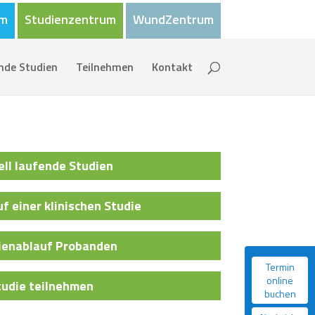
um
Studienzentrum
WundZentrum
nde Studien
Teilnehmen
Kontakt
ell laufende Studien
f einer klinischen Studie
ienablauf Probanden
Termin
online
tudie teilnehmen
buchen