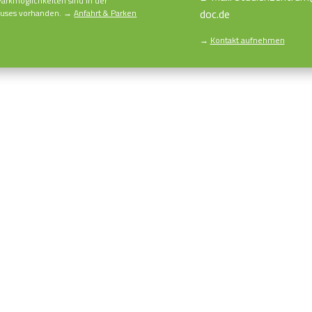
Parkmöglichkeiten sind in der
doc.de
Hauses vorhanden. →
Anfahrt & Parken
→
Kontakt aufnehmen