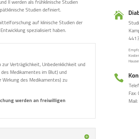
und II werden als frühklinische Studien
pätklinische Studien definiert.
Dia

ittelforschung auf klinische Studien der
Stud
e Entwicklung spezialisiert haben.
Kamp
4413
Empfo
Kosten
Hause
n zur Verträglichkeit, Unbedenklichkeit und
n des Medikamentes im Blut) und
Kon

er Wirkung des Medikamentes) zu
Tele
Fax:
schung werden an freiwilligen
Mail