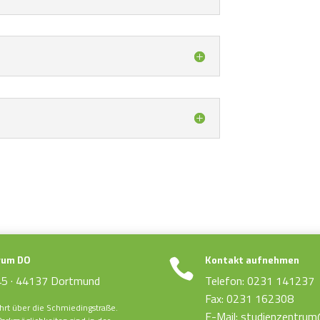
rum DO
Kontakt aufnehmen

5 · 44137 Dortmund
Telefon: 0231 141237
Fax: 0231 162308
rt über die Schmiedingstraße.
E-Mail: studienzentru