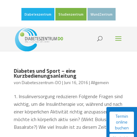
Diabeteszentrum
Studienzentrum
WundZentrum
Diabetes und Sport – eine
Kurzbedienungsanleitung
von
Diabeteszentrum-DO
|
Juni 16, 2016
|
Allgemein
1. Insulinversorgung reduzieren Folgende Fragen sind
wichtig, um die Insulintherapie vor, während und nach
einer körperlichen Aktivität richtig anzupassen: Wann
Termin
möchte ich körperlich aktiv sein? (Wirkt Bolus- oder
online
Basalrate?) Wie viel Insulin ist zu diesem Zeitpunkt...
buchen